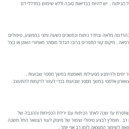
וא 40-70 בתלות בגודל הניתוח . יש להיות בבריאות טובה וללא שימוש במדללי דם
 בהרדמה מלאה ובחדר ניתוח ונמשכים כשעה וחצי בממוצע, טיפולים
אה . מיקום קווי התפרים ברובו הגדול מוסתר מאחורי האוזן או בצל
ר ימים ולהימנע מפעילות מאומצת במשך מספר שבועות .
צווארון אלסטי במשך מספר שבועות בכדי לעזור לרקמות להתעצב
תפרת עד שנה לאחר הניתוח עם ירידת הנפיחות וההגבה של
ב . מומלץ לבצע טיפולי שימור של מיצוק לעור הצוואר החל משנה
את לשימור התוצאה לזמן רב אף יותר .