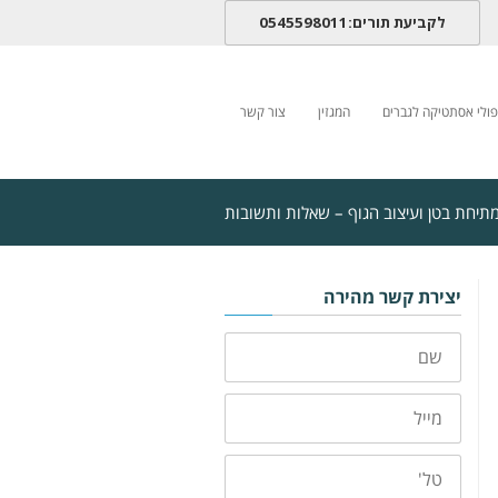
לקביעת תורים:0545598011
פולי אסתטיקה לגברים
המגזין
צור קשר
תיחת בטן ועיצוב הגוף – שאלות ותשובות
יצירת קשר מהירה
שם
מייל
טלפון