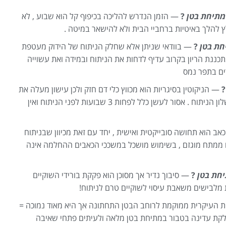
מתיחת בטן
?
— הזמן הנדרש להליכה בכיפוף קל הוא שבוע , לא
להלך באיטיות ברחביי הבית ולא להישאר במיטה .
חת בטן
?
— בוודאי שניתן אלא שחלק הניתוח של הידוק מעטפת
תכננת הריון בקרוב עדיף לדחות את הניתוח ובמידה ואת עשוייה
ים בתפר נמס
— הניקוטין בסיגריות הוא מכווץ כלי דם חזק ולכן עישון מעלה את
הסיכון למוות של חלק מדופן הבטן וכישלון הניתוח . אסור לעשן כלל לפחות 3 שבועות לפני הניתוח ואין
ב הוא תחושה סובייקטית ואישית , יחד עם זאת מכיוון שבניתוח
 ממתח מוגזם , בשימוש מושכל במשככי הכאבים ההחלמה אינה
יחת בטן
?
— סיבוך נדיר אך מסוכן הוא פקקת בורידי השוקיים
 מלבישים משאבת עיסוי לשוקיים טרם לניתוח!
 העיקרית ממוקמת לרוחב הבטן התחתונה אך היא מאוד נמוכה =
 צלקת עדינה בטבור במתיחת בטן מלאה ולעיתים פתחי שאיבה