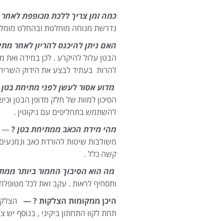
כמה זמן צריך ללכת מכופפת לאחר 
נדרשת מנוחה מוחלטת ובהחלט מומלץ 
האם ניתן להיכנס להריון לאחר מתי
הבטן עלול להיקרע . לכן במידה ואת מ
להרות בעתיד לבצע את הידוק השריר
מדוע אסור לעשן לפני מתיחת בטן
?
להשתמש בתחליפים עם ניקוטין .
מהי מידת הכאב ממתיחת בטן
?
— כא
משולבות שיטות להורדת כאב ונמנעים
קשה כלל .
מה הוא הסיבוך החמור ביותר ממת
ותסחיף לראות . עקב זאת לכל מטופלת
היכן ממקומות הצלקות ? —
הצלקת
תחת לקוו התחתון ביקיני , בנוסף יש