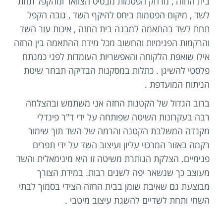
בית החזה , מרחק הפטמות מבסיס הצוואר ומהקפל תחת
לשד , מיקום הפטמות ביחס להיקף השד , גובה הקפל
תחת לשד בהתאמה למבנה בית החזה , איכות עור השד
והרקמות הפנימיות והחשוב מכל מידת ההתאמה בין החזה
אילו שואפת הלקוחה והאפשריות העומדות לפני כמנתח
פלסטי להשיגן . כתלות במסקנות הבדיקה תבחר שיטת
הניתוח המועדפת .
ברוב הגדול של הקטנות החזה אני משתמש ובהצלחה
רבה בעקרונות השיטה שפותחה על ידי ד"ר פינדלי
מקנדה המשלבת הקטנה והרמה של השד תוך שימור
רקמה באזור המרכזי עליון ועיצוב השד על ידי תפרים
פנימיים. הצלקת הנותרת משיטה זו היא מינימאלית והשד
מעוצב כך שנשאר יפה לשנים רבות. במידת הצורך
מבוצעת גם שאיבת שומן בבית החזה הצידי בסמוך לבתי
השחי ותחת לשדיים להשגת עיצוב מיטבי .