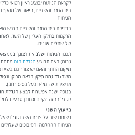
לקראת הניתוח יבוצע ראיון רפואי כללי
בית החזה והשדיים, תיאור של מהלך ה
הניתוח.
בבדיקת בית החזה והשדיים הדגש הוא 
הרקמות בחלקו העליון של השד. לאחר 
של שתלים שונים.
תכנון הניתוח ישלב את רצונך בממצאי 
גבוה) האם תבוצע
הגדלת חזה
מתחת לש
מיקום החתך והאם יש צורך גם בשילוב
השד (לדוגמה תיקון מראה מרוקן ונפו
או יצירת שד מלא ובעל בסיס רחב).
בנוסף ישנה אפשרות לבצע הגדלת חזה 
לגודל החזה הקיים וכמובן טבעית לחלוט
בייעוץ השני
נשוחח שוב על צורת השד וגודלו שאלי
הניתוח ההחלמה והסיבוכים שעלולים ל