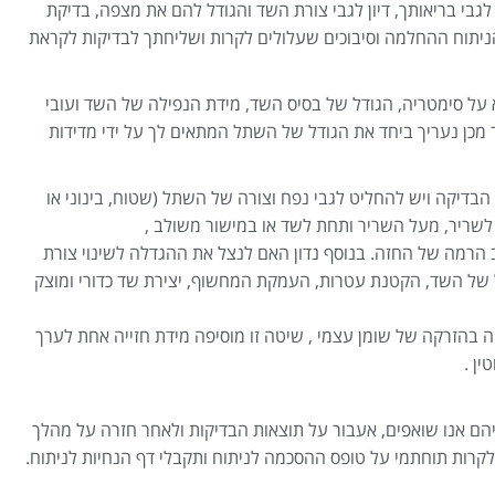
 לגבי בריאותך, דיון לגבי צורת השד והגודל להם את מצפה, בדיקת
ניתוח ההחלמה וסיבוכים שעלולים לקרות ושליחתך לבדיקות לקראת
על סימטריה, הגודל של בסיס השד, מידת הנפילה של השד ועובי
מכן נעריך ביחד את הגודל של השתל המתאים לך על ידי מדידות
הבדיקה ויש להחליט לגבי נפח וצורה של השתל (שטוח, בינוני או
ריר, מעל השריר ותחת לשד או במישור משולב ,
 הרמה של החזה. בנוסף נדון האם לנצל את ההגדלה לשינוי צורת
ל של השד, הקטנת עטרות, העמקת המחשוף, יצירת שד כדורי ומוצק
בהזרקה של שומן עצמי , שיטה זו מוסיפה מידת חזייה אחת לערך
ין .
הם אנו שואפים, אעבור על תוצאות הבדיקות ולאחר חזרה על מהלך
קרות תוחתמי על טופס ההסכמה לניתוח ותקבלי דף הנחיות לניתוח.